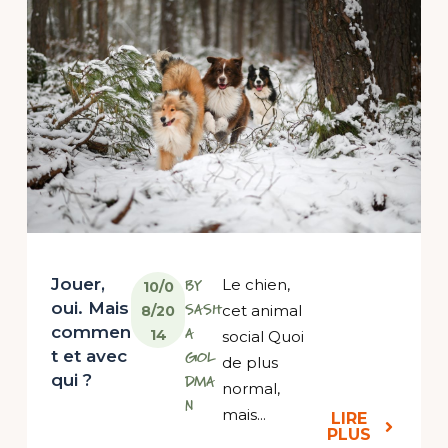
Jouer,
BY
Le chien,
10/0
oui. Mais
SASH
cet animal
8/20
commen
A
14
social Quoi
t et avec
GOL
de plus
qui ?
DMA
normal,
N
mais...
LIRE
PLUS