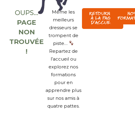
OUPS...
Même les
RETOURNER
NO
À LA PAGE
FORMAT
meilleurs
PAGE
D'ACCUEIL
dresseurs se
NON
trompent de
TROUVÉE
piste…
!
Repartez de
l’accueil ou
explorez nos
formations
pour en
apprendre plus
sur nos amis à
quatre pattes.