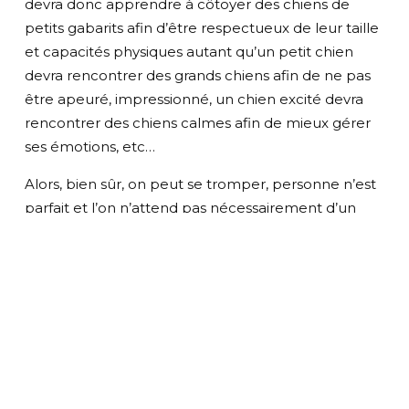
devra donc apprendre à côtoyer des chiens de
petits gabarits afin d’être respectueux de leur taille
et capacités physiques autant qu’un petit chien
devra rencontrer des grands chiens afin de ne pas
être apeuré, impressionné, un chien excité devra
rencontrer des chiens calmes afin de mieux gérer
ses émotions, etc…
Alors, bien sûr, on peut se tromper, personne n’est
parfait et l’on n’attend pas nécessairement d’un
chien qu’il aime tout le monde non plus. Il est
impératif d’être à l’écoute de son chien, de celui
qu’on lui fait rencontrer également, d’être vigilants
au bien être de chacun de manière systématique
(cela va sans dire). Mais, il est primordial de faire de
son mieux afin d’éviter des situations tellement
compliquées à solutionner une fois que le temps a
passé…